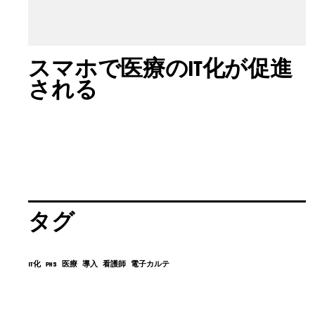
スマホで医療のIT化が促進
される
タグ
IT化
PHS
医療
導入
看護師
電子カルテ